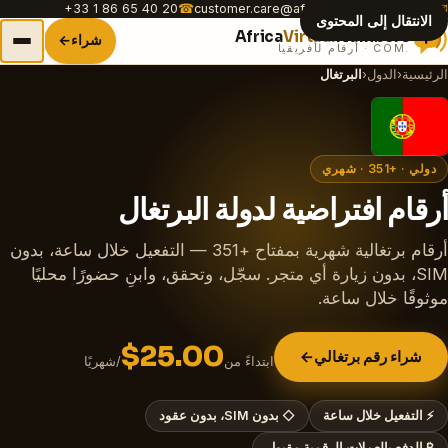
+33 1 86 65 40 20
☎
customer.care@africavirtualnumber.com
✉
الانتقال إلى المحتوى
Africa
Virtual
Numbers
شراء
→
.COM · أرقام لأفريقيا
الرئيسية
›
الدول
›
البرتغال
دولي · +351 · شهري
أرقام افتراضية لدولة البرتغال
أرقام برتغالية شهرية بمفتاح +351 — التفعيل خلال ساعة، بدون
SIM، بدون زيارة أي متجر. سجّل، وتحقق، وابنِ حضورًا محليًا
موثوقًا خلال ساعة.
$25.00
شراء رقم برتغالي
→
ابتداءً من
/شهريًا
⚡
التفعيل خلال ساعة
◇
بدون SIM، بدون عقود
₿
الدفع بالعملات الرقمية مقبول