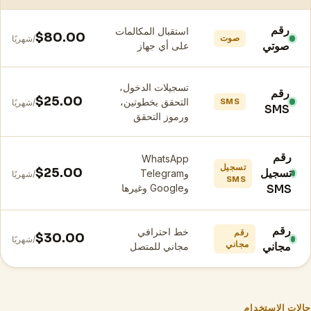
رقم
استقبال المكالمات
$80.00
صوت
/شهريًا
صوتي
على أي جهاز
تسجيلات الدخول،
رقم
$25.00
التحقق بخطوتين،
SMS
/شهريًا
SMS
ورموز التحقق
رقم
WhatsApp
تسجيل
$25.00
تسجيل
وTelegram
/شهريًا
SMS
وGoogle وغيرها
SMS
رقم
خط احترافي
رقم
$30.00
/شهريًا
مجاني
مجاني
مجاني للمتصل
حالات الاستخدام