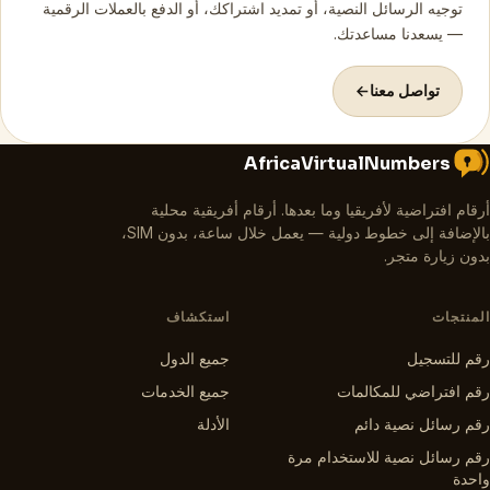
توجيه الرسائل النصية، أو تمديد اشتراكك، أو الدفع بالعملات الرقمية
— يسعدنا مساعدتك.
تواصل معنا
→
AfricaVirtualNumbers
أرقام افتراضية لأفريقيا وما بعدها
.
أرقام أفريقية محلية
بالإضافة إلى خطوط دولية — يعمل خلال ساعة، بدون SIM،
بدون زيارة متجر.
المنتجات
استكشاف
رقم للتسجيل
جميع الدول
رقم افتراضي للمكالمات
جميع الخدمات
رقم رسائل نصية دائم
الأدلة
رقم رسائل نصية للاستخدام مرة
واحدة