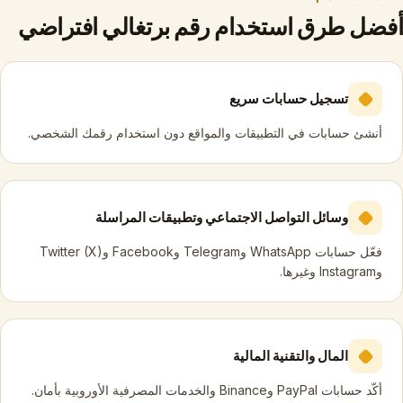
أفضل طرق استخدام رقم برتغالي افتراضي
تسجيل حسابات سريع
أنشئ حسابات في التطبيقات والمواقع دون استخدام رقمك الشخصي.
وسائل التواصل الاجتماعي وتطبيقات المراسلة
فعّل حسابات WhatsApp وTelegram وFacebook وTwitter (X)
وInstagram وغيرها.
المال والتقنية المالية
أكّد حسابات PayPal وBinance والخدمات المصرفية الأوروبية بأمان.